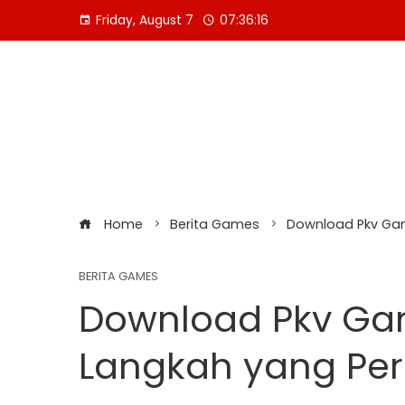
Skip
Friday, August 7
07:36:17
to
content
Home
Berita Games
Download Pkv Gam
BERITA GAMES
Download Pkv Ga
Langkah yang Per