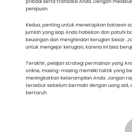
pribadi serta transaksi Anda. Dengan melakuk
penipuan.
Kedua, penting untuk menetapkan batasan s
jumlah yang siap Anda habiskan dan patuhi b
keuangan dan menghindari kerugian besar. J
untuk mengejar kerugian, karena ini bisa beruj
Terakhir, pelajari strategi permainan yang And
online, masing-masing memiliki taktik yang b
meningkatkan keterampilan Anda. Jangan rag
tersebut sebelum bermain dengan uang asli, 
bertaruh.