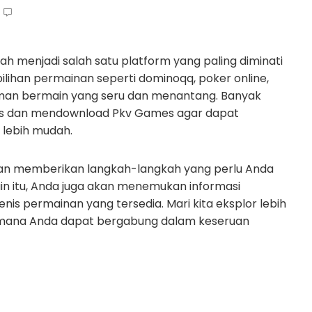
h menjadi salah satu platform yang paling diminati
lihan permainan seperti dominoqq, poker online,
aman bermain yang seru dan menantang. Banyak
es dan mendownload Pkv Games agar dapat
 lebih mudah.
kan memberikan langkah-langkah yang perlu Anda
n itu, Anda juga akan menemukan informasi
enis permainan yang tersedia. Mari kita eksplor lebih
imana Anda dapat bergabung dalam keseruan