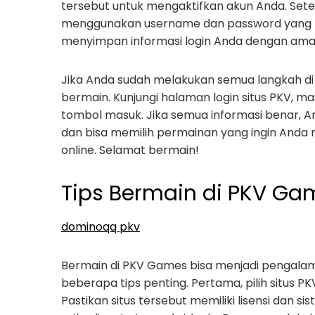
tersebut untuk mengaktifkan akun Anda. Setel
menggunakan username dan password yang te
menyimpan informasi login Anda dengan aman 
Jika Anda sudah melakukan semua langkah di 
bermain. Kunjungi halaman login situs PKV, 
tombol masuk. Jika semua informasi benar, 
dan bisa memilih permainan yang ingin Anda 
online. Selamat bermain!
Tips Bermain di PKV Ga
dominoqq pkv
Bermain di PKV Games bisa menjadi pengala
beberapa tips penting. Pertama, pilih situs PK
Pastikan situs tersebut memiliki lisensi dan 