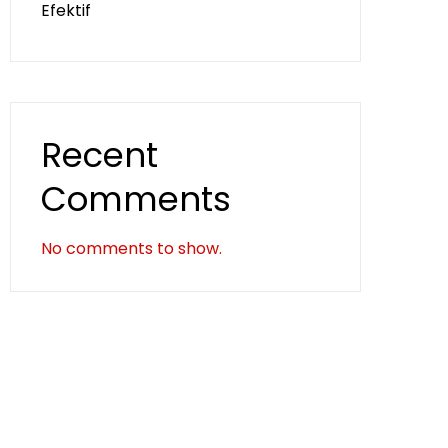
Efektif
Recent
Comments
No comments to show.