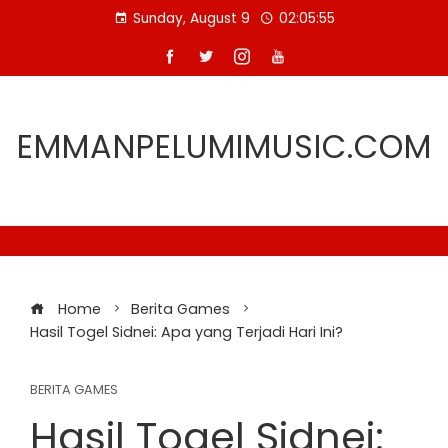
Skip
Sunday, August 9
02:05:55
to
content
EMMANPELUMIMUSIC.COM
Home
Berita Games
Hasil Togel Sidnei: Apa yang Terjadi Hari Ini?
BERITA GAMES
Hasil Togel Sidnei: