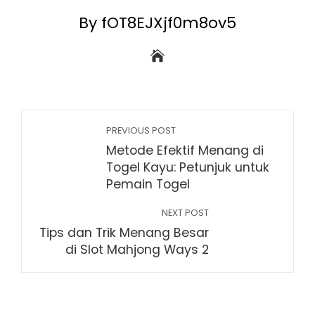
By fOT8EJXjf0m8ov5
PREVIOUS POST
Metode Efektif Menang di
Togel Kayu: Petunjuk untuk
Pemain Togel
NEXT POST
Tips dan Trik Menang Besar
di Slot Mahjong Ways 2