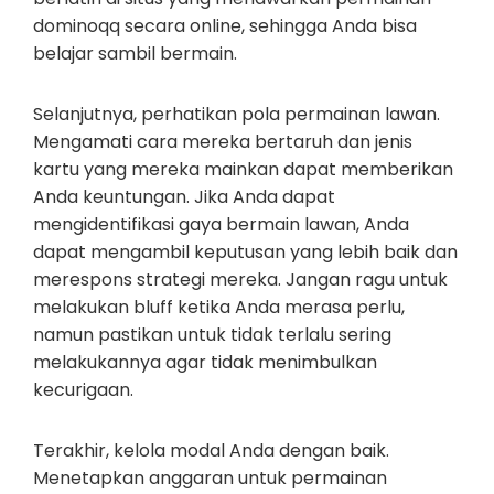
dominoqq secara online, sehingga Anda bisa
belajar sambil bermain.
Selanjutnya, perhatikan pola permainan lawan.
Mengamati cara mereka bertaruh dan jenis
kartu yang mereka mainkan dapat memberikan
Anda keuntungan. Jika Anda dapat
mengidentifikasi gaya bermain lawan, Anda
dapat mengambil keputusan yang lebih baik dan
merespons strategi mereka. Jangan ragu untuk
melakukan bluff ketika Anda merasa perlu,
namun pastikan untuk tidak terlalu sering
melakukannya agar tidak menimbulkan
kecurigaan.
Terakhir, kelola modal Anda dengan baik.
Menetapkan anggaran untuk permainan