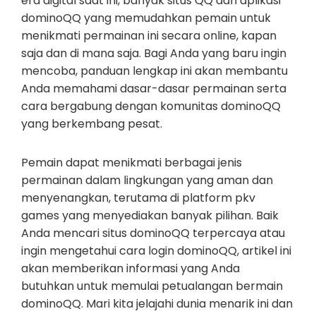
era digital saat ini, banyak situs QQ dan aplikasi
dominoQQ yang memudahkan pemain untuk
menikmati permainan ini secara online, kapan
saja dan di mana saja. Bagi Anda yang baru ingin
mencoba, panduan lengkap ini akan membantu
Anda memahami dasar-dasar permainan serta
cara bergabung dengan komunitas dominoQQ
yang berkembang pesat.
Pemain dapat menikmati berbagai jenis
permainan dalam lingkungan yang aman dan
menyenangkan, terutama di platform pkv
games yang menyediakan banyak pilihan. Baik
Anda mencari situs dominoQQ terpercaya atau
ingin mengetahui cara login dominoQQ, artikel ini
akan memberikan informasi yang Anda
butuhkan untuk memulai petualangan bermain
dominoQQ. Mari kita jelajahi dunia menarik ini dan