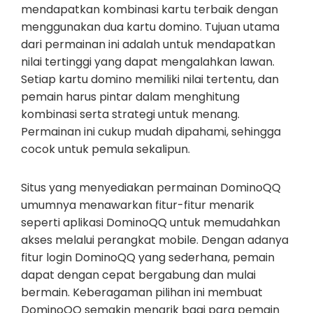
mendapatkan kombinasi kartu terbaik dengan
menggunakan dua kartu domino. Tujuan utama
dari permainan ini adalah untuk mendapatkan
nilai tertinggi yang dapat mengalahkan lawan.
Setiap kartu domino memiliki nilai tertentu, dan
pemain harus pintar dalam menghitung
kombinasi serta strategi untuk menang.
Permainan ini cukup mudah dipahami, sehingga
cocok untuk pemula sekalipun.
Situs yang menyediakan permainan DominoQQ
umumnya menawarkan fitur-fitur menarik
seperti aplikasi DominoQQ untuk memudahkan
akses melalui perangkat mobile. Dengan adanya
fitur login DominoQQ yang sederhana, pemain
dapat dengan cepat bergabung dan mulai
bermain. Keberagaman pilihan ini membuat
DominoQQ semakin menarik bagi para pemain