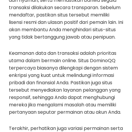
dan nyaman, serta memastikan bahwa segala
transaksi dilakukan secara transparan. Sebelum
mendaftar, pastikan situs tersebut memiliki
lisensi resmi dan ulasan positif dari pemain lain. Ini
akan membantu Anda menghindari situs-situs
yang tidak bertanggung jawab atau penipuan.
Keamanan data dan transaksi adalah prioritas
utama dalam bermain online. Situs DominoQQ
terpercaya biasanya dilengkapi dengan sistem
enkripsi yang kuat untuk melindungi informasi
pribadi dan finansial Anda. Pastikan juga situs
tersebut menyediakan layanan pelanggan yang
responsif, sehingga Anda dapat menghubungi
mereka jika mengalami masalah atau memiliki
pertanyaan seputar permainan atau akun Anda.
Terakhir, perhatikan juga variasi permainan serta