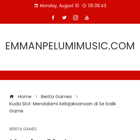
Skip
Monday, August 10
05:39:43
to
content
EMMANPELUMIMUSIC.COM
Home
Berita Games
Kuda Slot: Mendalami Kebijaksanaan di Se balik
Game
BERITA GAMES