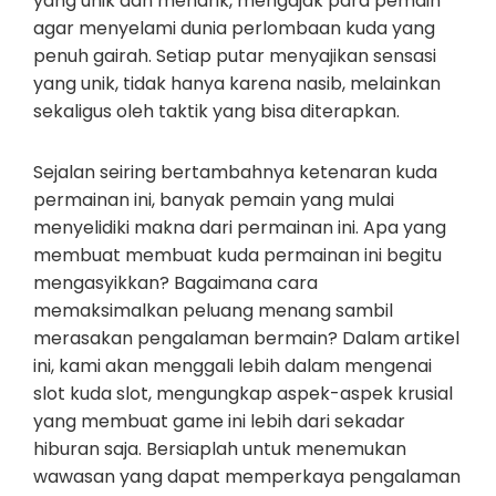
yang unik dan menarik, mengajak para pemain
agar menyelami dunia perlombaan kuda yang
penuh gairah. Setiap putar menyajikan sensasi
yang unik, tidak hanya karena nasib, melainkan
sekaligus oleh taktik yang bisa diterapkan.
Sejalan seiring bertambahnya ketenaran kuda
permainan ini, banyak pemain yang mulai
menyelidiki makna dari permainan ini. Apa yang
membuat membuat kuda permainan ini begitu
mengasyikkan? Bagaimana cara
memaksimalkan peluang menang sambil
merasakan pengalaman bermain? Dalam artikel
ini, kami akan menggali lebih dalam mengenai
slot kuda slot, mengungkap aspek-aspek krusial
yang membuat game ini lebih dari sekadar
hiburan saja. Bersiaplah untuk menemukan
wawasan yang dapat memperkaya pengalaman