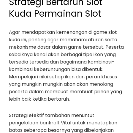
Strategi Bertaruh Slot
Kuda Permainan Slot
Agar mendapatkan kemenangan di game slot
kuda ini, penting agar memahami aturan serta
mekanisme dasar dalam game tersebut. Peserta
sebaiknya kenal akan berbagai tipe ikon yang
tersedia tersedia dan bagaimana kombinasi-
kombinasi keberuntungan bisa dibentuk.
Mempelajari nilai setiap ikon dan peran khusus
yang mungkin mungkin akan akan menolong
peserta dalam membuat membuat pilihan yang
lebih baik ketika bertaruh.
Strategi efektif tambahan menuntut
pengelolaan bankroll. Vital untuk menetapkan
batas seberapa besarnya yang dibelanjakan