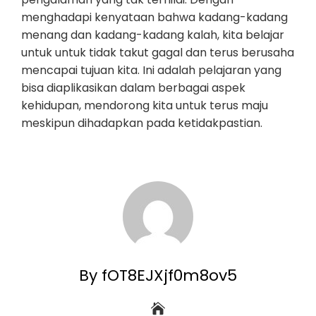
menghadapi kenyataan bahwa kadang-kadang
menang dan kadang-kadang kalah, kita belajar
untuk untuk tidak takut gagal dan terus berusaha
mencapai tujuan kita. Ini adalah pelajaran yang
bisa diaplikasikan dalam berbagai aspek
kehidupan, mendorong kita untuk terus maju
meskipun dihadapkan pada ketidakpastian.
By fOT8EJXjf0m8ov5