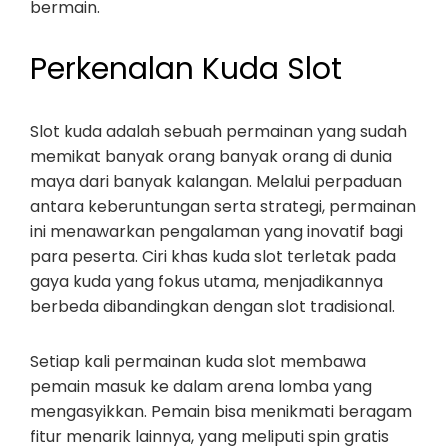
bermain.
Perkenalan Kuda Slot
Slot kuda adalah sebuah permainan yang sudah
memikat banyak orang banyak orang di dunia
maya dari banyak kalangan. Melalui perpaduan
antara keberuntungan serta strategi, permainan
ini menawarkan pengalaman yang inovatif bagi
para peserta. Ciri khas kuda slot terletak pada
gaya kuda yang fokus utama, menjadikannya
berbeda dibandingkan dengan slot tradisional.
Setiap kali permainan kuda slot membawa
pemain masuk ke dalam arena lomba yang
mengasyikkan. Pemain bisa menikmati beragam
fitur menarik lainnya, yang meliputi spin gratis