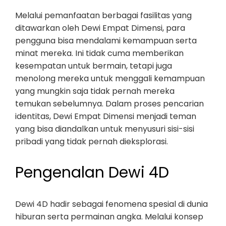
Melalui pemanfaatan berbagai fasilitas yang
ditawarkan oleh Dewi Empat Dimensi, para
pengguna bisa mendalami kemampuan serta
minat mereka. Ini tidak cuma memberikan
kesempatan untuk bermain, tetapi juga
menolong mereka untuk menggali kemampuan
yang mungkin saja tidak pernah mereka
temukan sebelumnya. Dalam proses pencarian
identitas, Dewi Empat Dimensi menjadi teman
yang bisa diandalkan untuk menyusuri sisi-sisi
pribadi yang tidak pernah dieksplorasi.
Pengenalan Dewi 4D
Dewi 4D hadir sebagai fenomena spesial di dunia
hiburan serta permainan angka. Melalui konsep