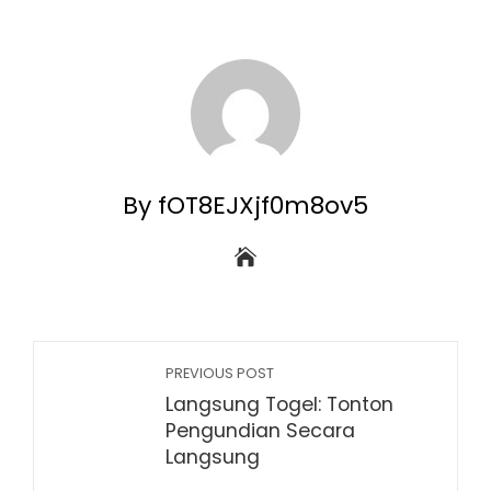
By fOT8EJXjf0m8ov5
PREVIOUS POST
Langsung Togel: Tonton
Pengundian Secara
Langsung