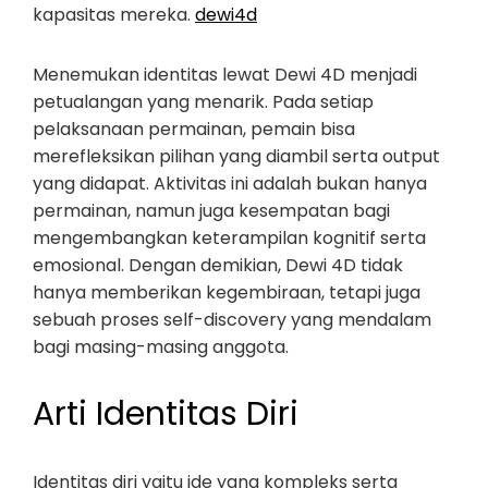
kapasitas mereka.
dewi4d
Menemukan identitas lewat Dewi 4D menjadi
petualangan yang menarik. Pada setiap
pelaksanaan permainan, pemain bisa
merefleksikan pilihan yang diambil serta output
yang didapat. Aktivitas ini adalah bukan hanya
permainan, namun juga kesempatan bagi
mengembangkan keterampilan kognitif serta
emosional. Dengan demikian, Dewi 4D tidak
hanya memberikan kegembiraan, tetapi juga
sebuah proses self-discovery yang mendalam
bagi masing-masing anggota.
Arti Identitas Diri
Identitas diri yaitu ide yang kompleks serta