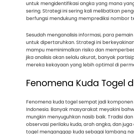
untuk mengidentifikasi angka yang mana ya
sering. Strategi ini sering kali melibatkan p
berfungsi mendukung memprediksi nombor te
Sesudah menganalisis informasi, para pemai
untuk dipertaruhkan. Strategi ini berkeyakin
mampu meminimalkan risiko dan memperbesar
jika analisis akan selalu akurat, banyak par
mereka kekayaan yang lebih optimal di perm
Fenomena Kuda Togel d
Fenomena kuda togel sempat jadi komponen ya
Indonesia. Banyak masyarakat meyakini bahwa
mungkin menyuguhkan nasib baik. Tradisi dan 
observasi perilaku kuda, arah angka, dan jug
togel menganggap kuda sebagai lambang na