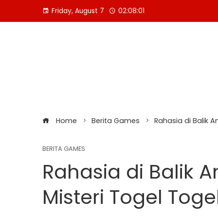
Skip
Friday, August 7
02:08:02
to
content
Home
Berita Games
Rahasia di Balik 
BERITA GAMES
Rahasia di Balik
Misteri Togel Toge