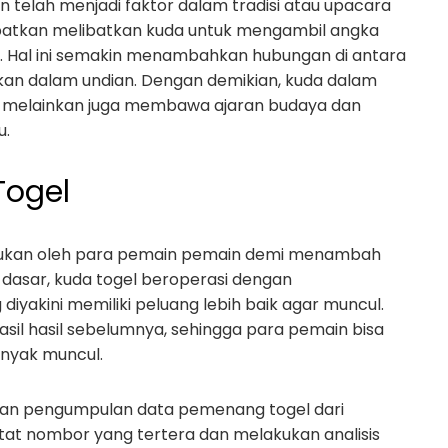
 telah menjadi faktor dalam tradisi atau upacara
batkan melibatkan kuda untuk mengambil angka
. Hal ini semakin menambahkan hubungan di antara
an dalam undian. Dengan demikian, kuda dalam
, melainkan juga membawa ajaran budaya dan
u.
Togel
akukan oleh para pemain pemain demi menambah
a dasar, kuda togel beroperasi dengan
akini memiliki peluang lebih baik agar muncul.
 hasil hasil sebelumnya, sehingga para pemain bisa
anyak muncul.
ngan pengumpulan data pemenang togel dari
tat nombor yang tertera dan melakukan analisis