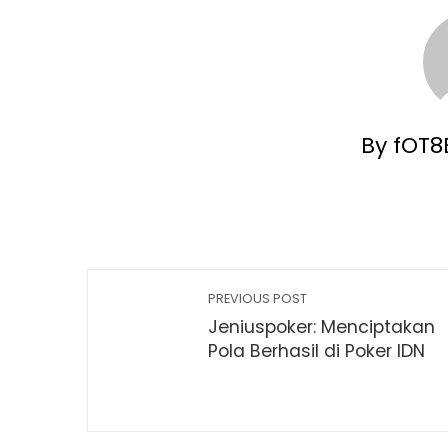
By fOT
PREVIOUS POST
Jeniuspoker: Menciptakan
Pola Berhasil di Poker IDN