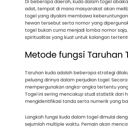
Di beberapa daerah, kuda dalam togel abaikan
adat, tempat di mana masyarakat akan meli
togel yang diyakini membawa keberuntungan
hewan tersebut serta nomor yang dipergunak
togel bukan cuma menjadi lomba nomor saja
spiritualitas yang kuat untuk kalangan tertent
Metode fungsi Taruhan 
Taruhan kuda adalah beberapa strategi dil
peluang dirinya dalam perjudian togel. Secar
mempergunakan angka-angka tertentu yang diy
Togel ini sering mencakup studi statistik dari
mengidentifikasi tanda serta numerik yang b
Langkah fungsi kuda dalam togel dimulai de
sejumlah multiple waktu. Pemain akan menca