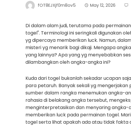
fOT8EJXjf0m8ov5
May 12, 2026
Di dalam alam judi, terutama pada permainan t
togel". Terminologi ini seringkali digunakan
yg dipercaya memberikan luck. Namun, dalam 
misteri yg menarik bagi dikaji. Mengapa angk
yang lainnya? Apa yang yg menyebabkan se
dilambangkan oleh angka-angka ini?
Kuda dari togel bukanlah sekadar ucapan saja,
para petaruh. Banyak sekali yg mengerjakan
sumber dalam rangka menemukan angka-angka y
rahasia di belakang angka tersebut, mengek
menginterpretasikan dan menyaring angka-a
memberikan luck pada permainan togel. Mari k
togel serta lihat apakah ada atau tidak fakta di