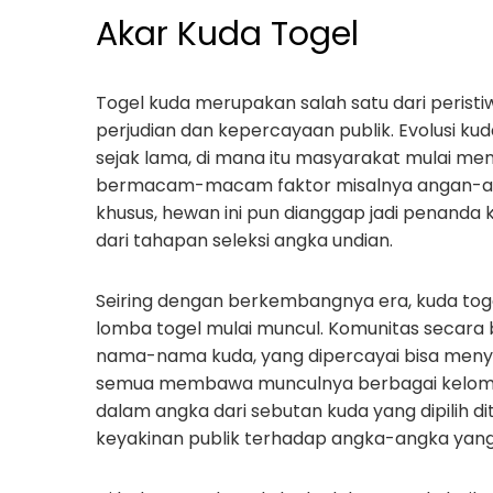
Akar Kuda Togel
Togel kuda merupakan salah satu dari perist
perjudian dan kepercayaan publik. Evolusi kud
sejak lama, di mana itu masyarakat mulai m
bermacam-macam faktor misalnya angan-angan
khusus, hewan ini pun dianggap jadi penanda
dari tahapan seleksi angka undian.
Seiring dengan berkembangnya era, kuda toge
lomba togel mulai muncul. Komunitas secara
nama-nama kuda, yang dipercayai bisa menyaj
semua membawa munculnya berbagai kelompo
dalam angka dari sebutan kuda yang dipilih 
keyakinan publik terhadap angka-angka yang