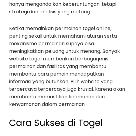
hanya mengandalkan keberuntungan, tetapi
strategi dan analisis yang matang.
Ketika memainkan permainan togel online,
penting sekali untuk memahami aturan serta
mekanisme permainan supaya bisa
meningkatkan peluang untuk menang. Banyak
website togel memberikan berbagai jenis
permainan dan fasilitas yang membantu
membantu para pemain mendapatkan
informasi yang butuhkan. Pilih website yang
terpercaya terpercaya juga krusial, karena akan
membantu memastikan keamanan dan
kenyamanan dalam permainan.
Cara Sukses di Togel