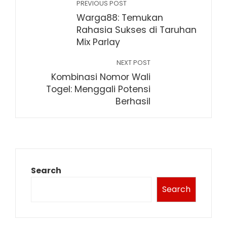
PREVIOUS POST
Warga88: Temukan
Rahasia Sukses di Taruhan
Mix Parlay
NEXT POST
Kombinasi Nomor Wali
Togel: Menggali Potensi
Berhasil
Search
Search