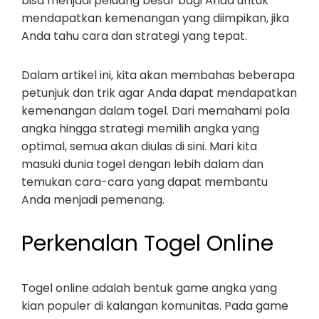
bisa menjadi peluang besar bagi Anda untuk
mendapatkan kemenangan yang diimpikan, jika
Anda tahu cara dan strategi yang tepat.
Dalam artikel ini, kita akan membahas beberapa
petunjuk dan trik agar Anda dapat mendapatkan
kemenangan dalam togel. Dari memahami pola
angka hingga strategi memilih angka yang
optimal, semua akan diulas di sini. Mari kita
masuki dunia togel dengan lebih dalam dan
temukan cara-cara yang dapat membantu
Anda menjadi pemenang.
Perkenalan Togel Online
Togel online adalah bentuk game angka yang
kian populer di kalangan komunitas. Pada game