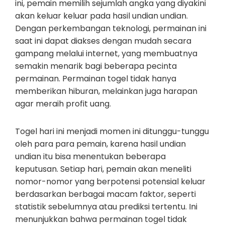
ini, pemain memilih sejumlah angka yang diyakini
akan keluar keluar pada hasil undian undian.
Dengan perkembangan teknologi, permainan ini
saat ini dapat diakses dengan mudah secara
gampang melalui internet, yang membuatnya
semakin menarik bagi beberapa pecinta
permainan. Permainan togel tidak hanya
memberikan hiburan, melainkan juga harapan
agar meraih profit uang.
Togel hari ini menjadi momen ini ditunggu-tunggu
oleh para para pemain, karena hasil undian
undian itu bisa menentukan beberapa
keputusan. Setiap hari, pemain akan meneliti
nomor-nomor yang berpotensi potensial keluar
berdasarkan berbagai macam faktor, seperti
statistik sebelumnya atau prediksi tertentu. Ini
menunjukkan bahwa permainan togel tidak