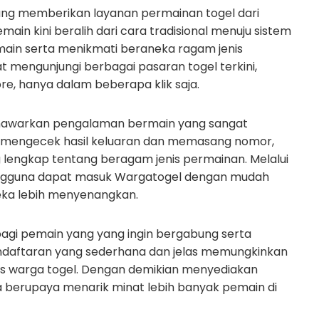
ng memberikan layanan permainan togel dari
ain kini beralih dari cara tradisional menuju sistem
ain serta menikmati beraneka ragam jenis
 mengunjungi berbagai pasaran togel terkini,
re, hanya dalam beberapa klik saja.
enawarkan pengalaman bermain yang sangat
 mengecek hasil keluaran dan memasang nomor,
 lengkap tentang beragam jenis permainan. Melalui
pengguna dapat masuk Wargatogel dengan mudah
ka lebih menyenangkan.
agi pemain yang yang ingin bergabung serta
daftaran yang sederhana dan jelas memungkinkan
tas warga togel. Dengan demikian menyediakan
a berupaya menarik minat lebih banyak pemain di