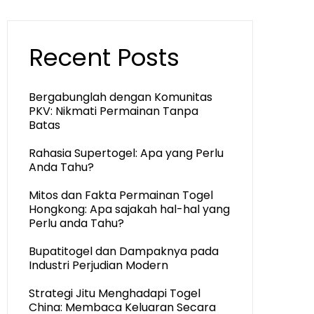
Recent Posts
Bergabunglah dengan Komunitas
PKV: Nikmati Permainan Tanpa
Batas
Rahasia Supertogel: Apa yang Perlu
Anda Tahu?
Mitos dan Fakta Permainan Togel
Hongkong: Apa sajakah hal-hal yang
Perlu anda Tahu?
Bupatitogel dan Dampaknya pada
Industri Perjudian Modern
Strategi Jitu Menghadapi Togel
China: Membaca Keluaran Secara