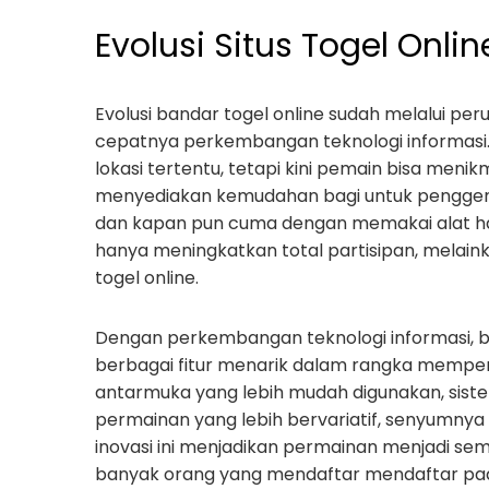
Evolusi Situs Togel Onlin
Evolusi bandar togel online sudah melalui 
cepatnya perkembangan teknologi informasi. P
lokasi tertentu, tetapi kini pemain bisa menikm
menyediakan kemudahan bagi untuk penggemar
dan kapan pun cuma dengan memakai alat h
hanya meningkatkan total partisipan, melai
togel online.
Dengan perkembangan teknologi informasi, b
berbagai fitur menarik dalam rangka memper
antarmuka yang lebih mudah digunakan, sis
permainan yang lebih bervariatif, senyumnya 
inovasi ini menjadikan permainan menjadi se
banyak orang yang mendaftar mendaftar pada s