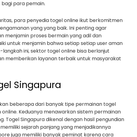
 bagi para pemain.
as, para penyedia togel online ikut berkomitmen
engamanan yang yang baik. Ini penting agar
menjamin proses bermain yang adil dan
baiki untuk menjamin bahwa setiap setiap user aman
-langkah ini, sektor togel online bisa berlanjut
dan memberikan layanan terbaik untuk masyarakat
gel Singapura
kan beberapa dari banyak tipe permainan togel
han online. Keduanya menawarkan sistem permainan
. Togel Singapura dikenal dengan hasil pengundian
 memiliki sejarah panjang yang menjadikannya
ngapore juga memiliki banyak peminat karena cara