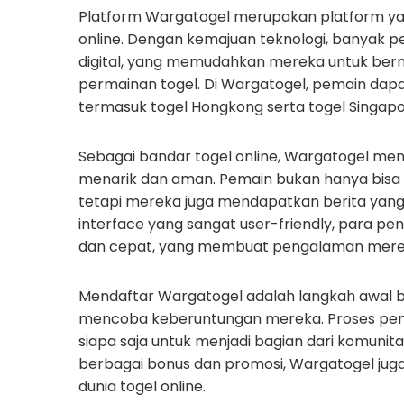
Platform Wargatogel merupakan platform ya
online. Dengan kemajuan teknologi, banyak pem
digital, yang memudahkan mereka untuk berm
permainan togel. Di Wargatogel, pemain dapat
termasuk togel Hongkong serta togel Singapo
Sebagai bandar togel online, Wargatogel m
menarik dan aman. Pemain bukan hanya bisa
tetapi mereka juga mendapatkan berita yang
interface yang sangat user-friendly, para 
dan cepat, yang membuat pengalaman mere
Mendaftar Wargatogel adalah langkah awal b
mencoba keberuntungan mereka. Proses pen
siapa saja untuk menjadi bagian dari komuni
berbagai bonus dan promosi, Wargatogel jug
dunia togel online.