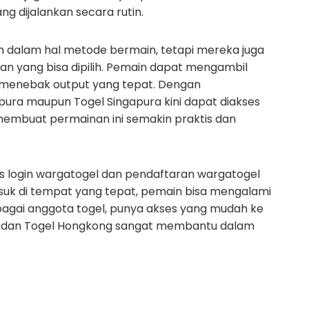
 dijalankan secara rutin.
an dalam hal metode bermain, tetapi mereka juga
han yang bisa dipilih. Pemain dapat mengambil
 menebak output yang tepat. Dengan
pura maupun Togel Singapura kini dapat diakses
, membuat permainan ini semakin praktis dan
s login wargatogel dan pendaftaran wargatogel
suk di tempat yang tepat, pemain bisa mengalami
bagai anggota togel, punya akses yang mudah ke
g dan Togel Hongkong sangat membantu dalam