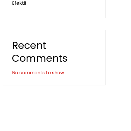
Efektif
Recent
Comments
No comments to show.