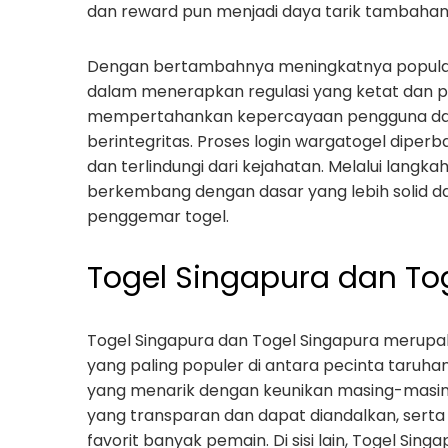
dan reward pun menjadi daya tarik tambahan
Dengan bertambahnya meningkatnya popularit
dalam menerapkan regulasi yang ketat dan p
mempertahankan kepercayaan pengguna dan 
berintegritas. Proses login wargatogel diper
dan terlindungi dari kejahatan. Melalui langkah
berkembang dengan dasar yang lebih solid 
penggemar togel.
Togel Singapura dan To
Togel Singapura dan Togel Singapura merupa
yang paling populer di antara pecinta taru
yang menarik dengan keunikan masing-masing
yang transparan dan dapat diandalkan, serta
favorit banyak pemain. Di sisi lain, Togel Si