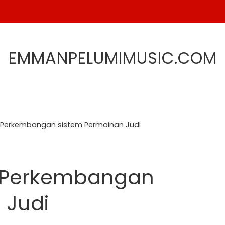
EMMANPELUMIMUSIC.COM
 Perkembangan sistem Permainan Judi
 Perkembangan
 Judi