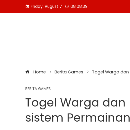
Skip
Friday, August 7
08:08:40
to
content
Home
Berita Games
Togel Warga dan
BERITA GAMES
Togel Warga dan
sistem Permainan