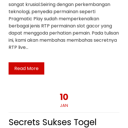
sangat krusial.Seiring dengan perkembangan
teknologi, penyedia permainan seperti
Pragmatic Play sudah memperkenalkan
berbagai jenis RTP permainan slot gacor yang
dapat menggoda perhatian pemain. Pada tulisan
ini, kami akan membahas membahas secretnya
RTP live…
Read More
10
JAN
Secrets Sukses Togel