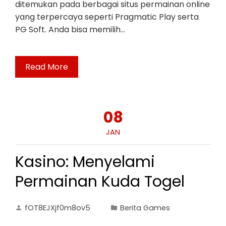
ditemukan pada berbagai situs permainan online
yang terpercaya seperti Pragmatic Play serta
PG Soft. Anda bisa memilih…
Read More
08
JAN
Kasino: Menyelami
Permainan Kuda Togel
fOT8EJXjf0m8ov5
Berita Games