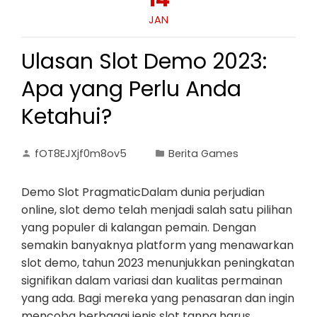
JAN
Ulasan Slot Demo 2023:
Apa yang Perlu Anda
Ketahui?
fOT8EJXjf0m8ov5
Berita Games
Demo Slot PragmaticDalam dunia perjudian
online, slot demo telah menjadi salah satu pilihan
yang populer di kalangan pemain. Dengan
semakin banyaknya platform yang menawarkan
slot demo, tahun 2023 menunjukkan peningkatan
signifikan dalam variasi dan kualitas permainan
yang ada. Bagi mereka yang penasaran dan ingin
mencoba berbagai jenis slot tanpa harus