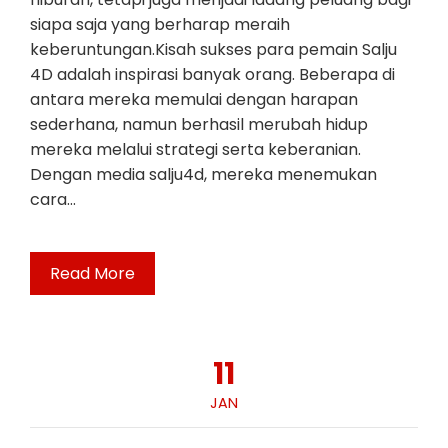
siapa saja yang berharap meraih
keberuntungan.Kisah sukses para pemain Salju
4D adalah inspirasi banyak orang. Beberapa di
antara mereka memulai dengan harapan
sederhana, namun berhasil merubah hidup
mereka melalui strategi serta keberanian.
Dengan media salju4d, mereka menemukan
cara…
Read More
11
JAN