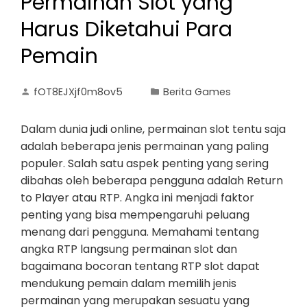
Permainan Slot yang
Harus Diketahui Para
Pemain
fOT8EJXjf0m8ov5
Berita Games
Dalam dunia judi online, permainan slot tentu saja
adalah beberapa jenis permainan yang paling
populer. Salah satu aspek penting yang sering
dibahas oleh beberapa pengguna adalah Return
to Player atau RTP. Angka ini menjadi faktor
penting yang bisa mempengaruhi peluang
menang dari pengguna. Memahami tentang
angka RTP langsung permainan slot dan
bagaimana bocoran tentang RTP slot dapat
mendukung pemain dalam memilih jenis
permainan yang merupakan sesuatu yang