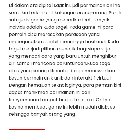
Di dalam era digital saat ini, judi permainan online
semakin terkenal di kalangan orang-orang. Salah
satu jenis game yang menarik minat banyak
individu adalah kuda togel. Pada game ini para
pemain bisa merasakan perasaan yang
menegangkan sambil menunggu hasil undi. Kuda
togel menjadi pilihan menarik bagi siapa saja
yang mencari cara yang baru untuk menghibur
diri sambil mencoba peruntungan.Kuda togel
atau yang sering dikenal sebagai menawarkan
kesan bermain unik unik dan interaktif virtual.
Dengan kemajuan teknologinya, para pemain kini
dapat menikmati permainan ini dari
kenyamanan tempat tinggal mereka. Online
kasino membuat game ini lebih mudah diakses,
sehingga banyak orang yang…