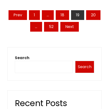
Posts
Prev
1
…
18
19
20
pagination
…
52
Next
Search
Search
Recent Posts