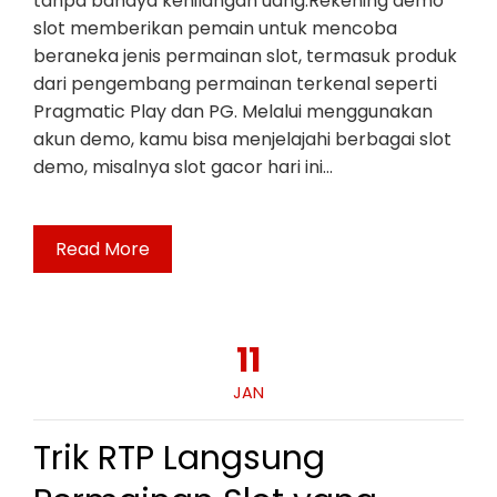
tanpa bahaya kehilangan uang.Rekening demo
slot memberikan pemain untuk mencoba
beraneka jenis permainan slot, termasuk produk
dari pengembang permainan terkenal seperti
Pragmatic Play dan PG. Melalui menggunakan
akun demo, kamu bisa menjelajahi berbagai slot
demo, misalnya slot gacor hari ini…
Read More
11
JAN
Trik RTP Langsung