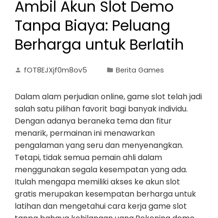
Ambil Akun Slot Demo
Tanpa Biaya: Peluang
Berharga untuk Berlatih
fOT8EJXjf0m8ov5
Berita Games
Dalam alam perjudian online, game slot telah jadi
salah satu pilihan favorit bagi banyak individu.
Dengan adanya beraneka tema dan fitur
menarik, permainan ini menawarkan
pengalaman yang seru dan menyenangkan.
Tetapi, tidak semua pemain ahli dalam
menggunakan segala kesempatan yang ada.
Itulah mengapa memiliki akses ke akun slot
gratis merupakan kesempatan berharga untuk
latihan dan mengetahui cara kerja game slot