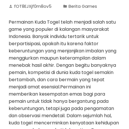
fOT8EJXjf0m8ov5
Berita Games
Permainan Kuda Togel telah menjadi salah satu
game yang populer di kalangan masyarakat
Indonesia. Banyak individu tertarik untuk
berpartisipasi, apakah itu karena faktor
keberuntungan yang menjanjikan imbalan yang
menggiurkan maupun keterampilan dalam
menebak hasil akhir. Dengan begitu banyaknya
pemain, kompetisi di dunia kuda togel semakin
bertambah, dan cara bermain yang tepat
menjadi amat esensial.Permainan ini
memberikan kesempatan emas bagi para
pemain untuk tidak hanya bergantung pada
keberuntungan, tetapi juga pada pengamatan
dan observasi mendetail. Dalam sejumlah hal,
kuda togel mencerminkan kenyataan kehidupan