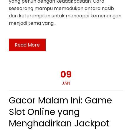
yang penuh dengan ketidakpastian. Cara
seseorang mampu memadukan antara nasib
dan keterampilan untuk mencapai kemenangan
menjadi tema yang…
Read More
09
JAN
Gacor Malam Ini: Game
Slot Online yang
Menghadirkan Jackpot